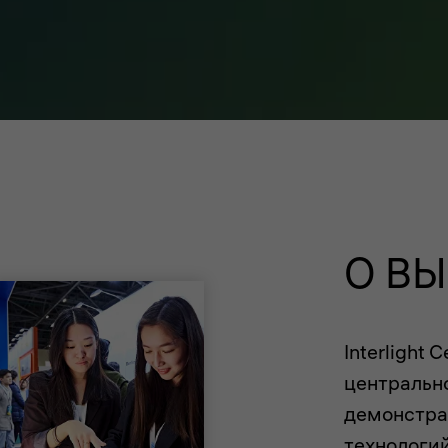
О В
Interlight C
центральн
демонстра
технологий