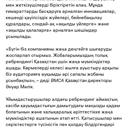
мен жеткізушілерді біріктіретін алаң. Мұнда
ғимараттарды басқаруға арналған инновациялар,
кешенді қауіпсіздік жүйелері, бейнебақылау
құралдары, сондай-ақ «ақылды үйлерге» және
«ақылды қалаларға» арналған шешімдер
ұсынылады.
«Бүгін біз компанияны жаңа деңгейге шығаруды
жоспарлап отырмыз. Жобаларымыздың толық
ребрендингі Қазақстан үшін жаңа мүмкіндіктер
ашады. Көрмелерді келесі жылға ауыстыру арқылы
біз аудиторияға ауқымды әрі сапалы жобаны
ұсынбақпыз», – деді
BMCA Қазақстан
директоры
Әнуар Мәлік.
Ұйымдастырушылар алдағы ребрендинг аймақтың
кәсіби қауымдастығын дамытудағы маңызды қадам
болатынын және халықаралық әріптестікке жаңа
мүмкіндіктер ашатынын атап өтті. Қатысушылар мен
серіктестерге түсіністік пен қолдау білдіргендері