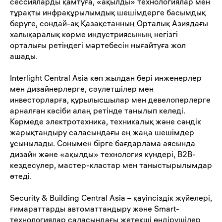
сессияларды қамтуға, «ақылды» технологиялар мен
тұрақты инфрақұрылымдық шешімдерге басымдық
беруге, сондай-ақ Қазақстанның Орталық Азиядағы
халықаралық көрме индустриясының негізгі
орталығы ретіндегі мәртебесін нығайтуға жол
ашады.
Interlight Central Asia
көп жылдан бері инженерлер
мен дизайнерлерге, сәулетшілер мен
инвесторларға, құрылысшылар мен девелоперлерге
арналған кәсіби алаң ретінде танылып келеді.
Көрмеде электротехника, техникалық және сәндік
жарықтандыру саласындағы ең жаңа шешімдер
ұсынылады. Сонымен бірге бағдарлама аясында
дизайн және «ақылды» технология күндері, B2B-
кездесулер, мастер-кластар мен таныстырылымдар
өтеді.
Security & Building Central Asia
– қауіпсіздік жүйелері,
ғимараттарды автоматтандыру және Smart-
технологиялар саласындағы жетекші өндірушілер