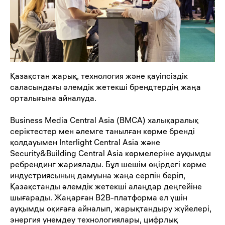
Қазақстан жарық, технология және қауіпсіздік
саласындағы әлемдік жетекші брендтердің жаңа
орталығына айналуда.
Business Media Central Asia (BMCA)
халықаралық
серіктестер мен әлемге танылған көрме бренді
қолдауымен Interlight Central Asia және
Security&Building Central Asia көрмелеріне ауқымды
ребрендинг жариялады. Бұл шешім өңірдегі көрме
индустриясының дамуына жаңа серпін беріп,
Қазақстанды әлемдік жетекші алаңдар деңгейіне
шығарады. Жаңарған B2B-платформа ел үшін
ауқымды оқиғаға айналып, жарықтандыру жүйелері,
энергия үнемдеу технологиялары, цифрлық