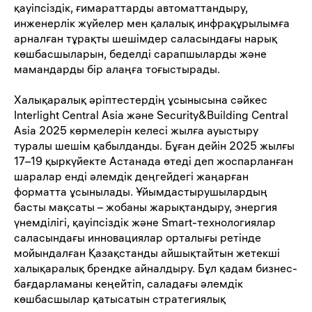
қауіпсіздік, ғимараттарды автоматтандыру,
инженерлік жүйелер мен қалалық инфрақұрылымға
арналған тұрақты шешімдер саласындағы нарық
көшбасшыларын, беделді сарапшыларды және
мамандарды бір алаңға тоғыстырады.
Халықаралық әріптестердің ұсынысына сәйкес
Interlight Central Asia және Security&Building Central
Asia 2025 көрмелерін келесі жылға ауыстыру
туралы шешім қабылданды. Бұған дейін 2025 жылғы
17–19 қыркүйекте Астанада өтеді деп жоспарланған
шаралар енді әлемдік деңгейдегі жаңарған
форматта ұсынылады. Ұйымдастырушылардың
басты мақсаты – жобаны жарықтандыру, энергия
үнемділігі, қауіпсіздік және Smart-технологиялар
саласындағы инновациялар орталығы ретінде
мойындалған Қазақстанды айшықтайтын жетекші
халықаралық брендке айналдыру. Бұл қадам бизнес-
бағдарламаны кеңейтіп, саладағы әлемдік
көшбасшылар қатысатын стратегиялық